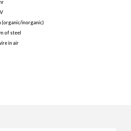
hr
eV
n (organic/inorganic)
m of steel
re in air