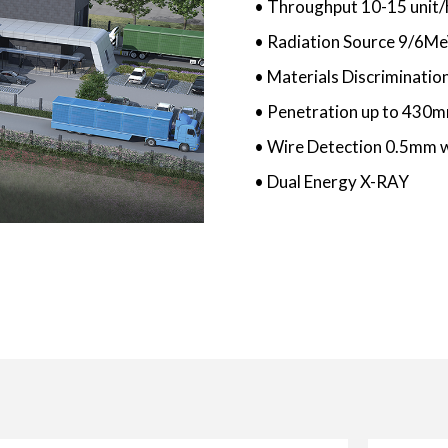
• Throughput 10-15 unit/
• Radiation Source 9/6M
• Materials Discriminatio
• Penetration up to 430m
• Wire Detection 0.5mm wi
• Dual Energy X-RAY